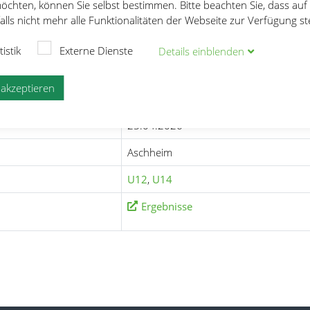
öchten, können Sie selbst bestimmen. Bitte beachten Sie, dass auf
lls nicht mehr alle Funktionalitäten der Webseite zur Verfügung s
e
Aschheimer Mehrkampftag 2026
tistik
Externe Dienste
Details
ein
blenden
ftag 2026
e akzeptieren
25.04.2026
Aschheim
U12
,
U14
Ergebnisse