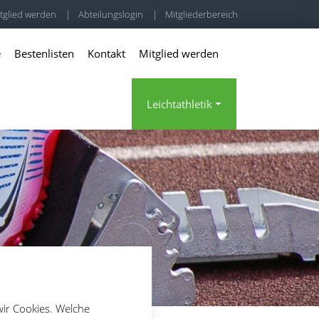
tglied werden
|
Abteilungslogin
|
Mitgliederbereich
e
Bestenlisten
Kontakt
Mitglied werden
Leichtathletik
wir Cookies. Welche