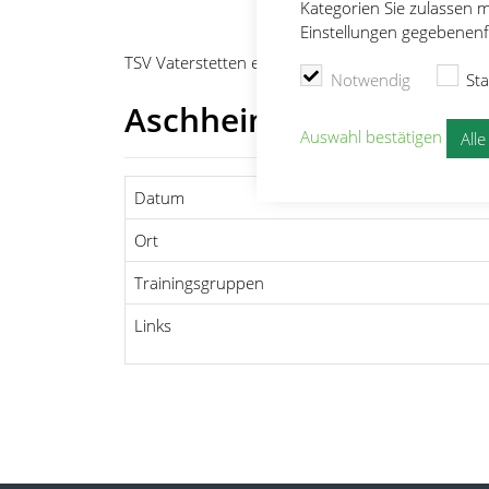
Kategorien Sie zulassen m
Einstellungen gegebenenfa
TSV Vaterstetten e.V.
Leichtathletik
Wettkämpf
Notwendig
Sta
Aschheimer Mehrkamp
Auswahl bestätigen
All
Datum
Ort
Trainingsgruppen
Links