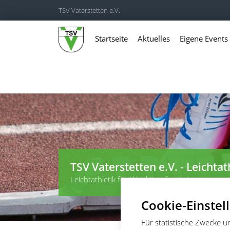
TSV Vaterstetten e.V.
Startseite
Aktuelles
Eigene Events
TSV Vaterstetten e.V. - Leichtat
Leichtathletik für Wettkämpfer, Leistungssportl
Cookie-Einstel
Für statistische Zwecke 