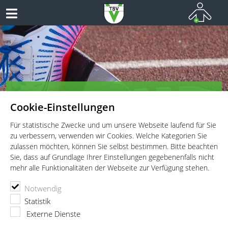
TSV Vaterstetten e.V. - Leichtathletik
Cookie-Einstellungen
Leichtathletik für Wettkämpfer, Leistungssportler und
Freitzeitathleten
Für statistische Zwecke und um unsere Webseite laufend für Sie
zu verbessern, verwenden wir Cookies. Welche Kategorien Sie
zulassen möchten, können Sie selbst bestimmen. Bitte beachten
Sie, dass auf Grundlage Ihrer Einstellungen gegebenenfalls nicht
mehr alle Funktionalitäten der Webseite zur Verfügung stehen.
TSV Vaterstetten e.V.
Leichtathletik
Wettkämpfe
Notwendig
Frühjahrssportfest
Statistik
Frühjahrssportfest
Externe Dienste