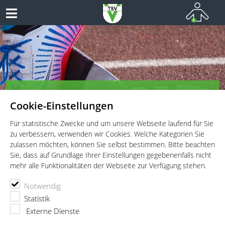
TSV Vaterstetten e.V. - Leichtathletik
Cookie-Einstellungen
Leichtathletik für Wettkämpfer, Leistungssportler und
Freitzeitathleten
Für statistische Zwecke und um unsere Webseite laufend für Sie
zu verbessern, verwenden wir Cookies. Welche Kategorien Sie
zulassen möchten, können Sie selbst bestimmen. Bitte beachten
Sie, dass auf Grundlage Ihrer Einstellungen gegebenenfalls nicht
mehr alle Funktionalitäten der Webseite zur Verfügung stehen.
TSV Vaterstetten e.V.
Leichtathletik
Wettkämpfe
Notwendig
Karlsfelder Läufercup III
Statistik
Karlsfelder Läufercup III
Externe Dienste