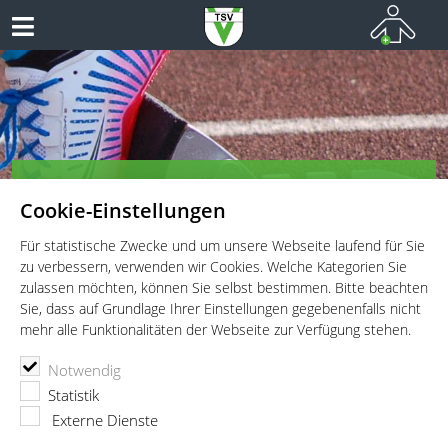
TSV Vaterstetten e.V. - Leichtathletik
Cookie-Einstellungen
Leichtathletik für Wettkämpfer, Leistungssportler und
Freitzeitathleten
Für statistische Zwecke und um unsere Webseite laufend für Sie
zu verbessern, verwenden wir Cookies. Welche Kategorien Sie
zulassen möchten, können Sie selbst bestimmen. Bitte beachten
Sie, dass auf Grundlage Ihrer Einstellungen gegebenenfalls nicht
mehr alle Funktionalitäten der Webseite zur Verfügung stehen.
TSV Vaterstetten e.V.
Leichtathletik
Wettkämpfe
Notwendig
18. Internationaler Jedermann/-frau Zehnkampf
Statistik
18. Internationaler Jedermann/-frau
Externe Dienste
Zehnkampf