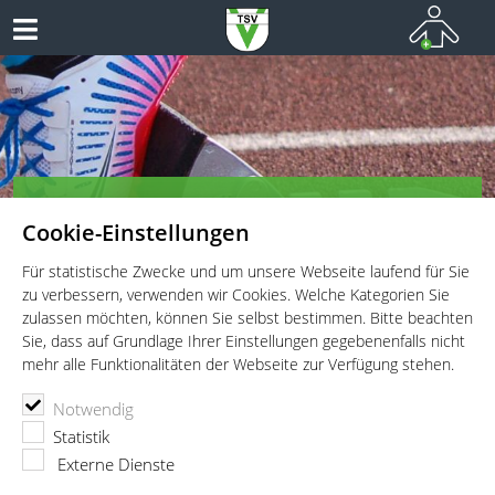
TSV Vaterstetten e.V. - Leichtathletik
Cookie-Einstellungen
Leichtathletik für Wettkämpfer, Leistungssportler und
Freitzeitathleten
Für statistische Zwecke und um unsere Webseite laufend für Sie
zu verbessern, verwenden wir Cookies. Welche Kategorien Sie
zulassen möchten, können Sie selbst bestimmen. Bitte beachten
Sie, dass auf Grundlage Ihrer Einstellungen gegebenenfalls nicht
mehr alle Funktionalitäten der Webseite zur Verfügung stehen.
TSV Vaterstetten e.V.
Leichtathletik
Wettkämpfe
Notwendig
Deutsche Senioren-Hallenmeisterschaft und Winterwurf 2017
Statistik
Deutsche Senioren-
Externe Dienste
Hallenmeisterschaft und Winterwurf