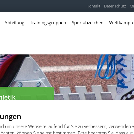
Kontakt
Datenschutz
Mi
Abteilung
Trainingsgruppen
Sportabzeichen
Wettkämpf
hletik
er und Freitzeitathleten
lungen
und um unsere Webseite laufend für Sie zu verbessern, verwenden 
öchten, können Sie selbst bestimmen. Bitte beachten Sie, dass auf