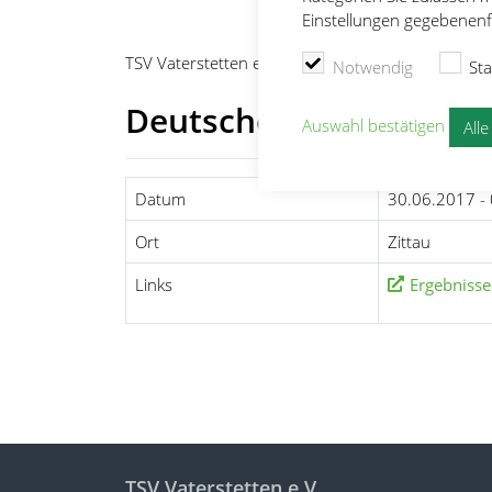
Einstellungen gegebenenfa
TSV Vaterstetten e.V.
Leichtathletik
Wettkämpf
Notwendig
Sta
Deutsche Seniorenmeis
Auswahl bestätigen
All
Datum
30.06.2017 -
Ort
Zittau
Links
Ergebnisse
TSV Vaterstetten e.V