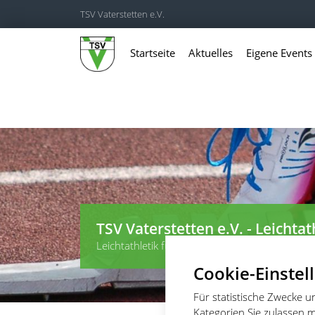
TSV Vaterstetten e.V.
Startseite
Aktuelles
Eigene Events
TSV Vaterstetten e.V. - Leichtat
Leichtathletik für Wettkämpfer, Leistungssportl
Cookie-Einstel
Für statistische Zwecke 
Kategorien Sie zulassen m