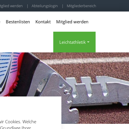
tglied werden
|
Abteilungslogin
|
Mitgliederbereich
e
Bestenlisten
Kontakt
Mitglied werden
Leichtathletik
wir Cookies. Welche
 Grundlage Ihrer