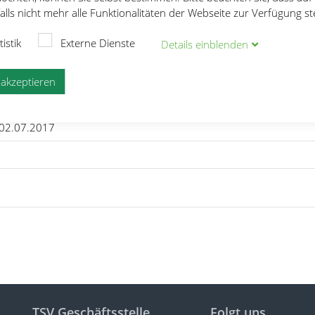
lls nicht mehr alle Funktionalitäten der Webseite zur Verfügung s
e
Deutsche Seniorenmeisterschaft
tistik
Externe Dienste
Details
ein
blenden
terschaft
e akzeptieren
 02.07.2017
TSV Geschäftsstelle
Folgt uns