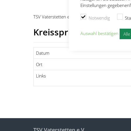
Einstellungen gegebenenfa
TSV Vaterstetten e.V.
Leichtathletik
Wettkämpf
Notwendig
Sta
Kreisspringertag
Auswahl bestätigen
All
Datum
Ort
Links
TSV Vaterstetten e.V