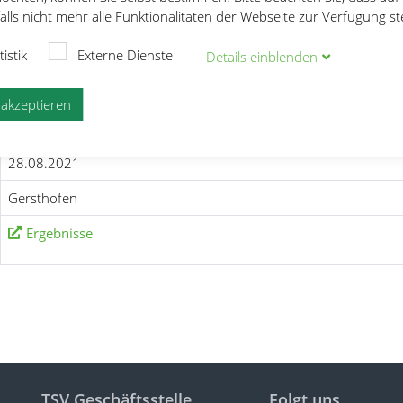
lls nicht mehr alle Funktionalitäten der Webseite zur Verfügung s
e
Kreisspringertag
tistik
Externe Dienste
Details
ein
blenden
e akzeptieren
28.08.2021
Gersthofen
Ergebnisse
TSV Geschäftsstelle
Folgt uns