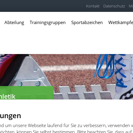
Kontakt
Datenschutz
Mi
Abteilung
Trainingsgruppen
Sportabzeichen
Wettkämpf
hletik
er und Freitzeitathleten
lungen
und um unsere Webseite laufend für Sie zu verbessern, verwenden 
öchten, können Sie selbst bestimmen. Bitte beachten Sie, dass auf