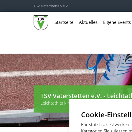
TSV Vaterstetten e.V.
Startseite
Aktuelles
Eigene Events
TSV Vaterstetten e.V. - Leichtat
Leichtathletik für Wettkämpfer, Leistungssportl
Cookie-Einstel
Für statistische Zwecke 
Kategorien Sie zulassen m