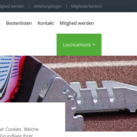
tglied werden
|
Abteilungslogin
|
Mitgliederbereich
e
Bestenlisten
Kontakt
Mitglied werden
Leichtathletik
wir Cookies. Welche
 Grundlage Ihrer