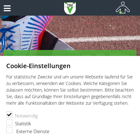
TSV Vaterstetten e.V. - Leichtathletik
Cookie-Einstellungen
Leichtathletik für Wettkämpfer, Leistungssportler und
Freitzeitathleten
Für statistische Zwecke und um unsere Webseite laufend für Sie
zu verbessern, verwenden wir Cookies. Welche Kategorien Sie
zulassen möchten, können Sie selbst bestimmen. Bitte beachten
Sie, dass auf Grundlage Ihrer Einstellungen gegebenenfalls nicht
mehr alle Funktionalitäten der Webseite zur Verfügung stehen.
TSV Vaterstetten e.V.
Leichtathletik
Wettkämpfe
Notwendig
Oberpfalzmeisterschaft
Statistik
Oberpfalzmeisterschaft
Externe Dienste