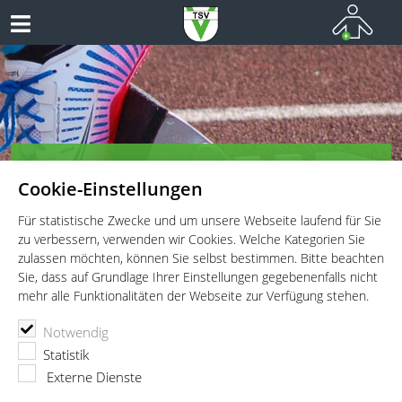
TSV Vaterstetten e.V. - Leichtathletik
Cookie-Einstellungen
Leichtathletik für Wettkämpfer, Leistungssportler und
Freitzeitathleten
Für statistische Zwecke und um unsere Webseite laufend für Sie
zu verbessern, verwenden wir Cookies. Welche Kategorien Sie
zulassen möchten, können Sie selbst bestimmen. Bitte beachten
Sie, dass auf Grundlage Ihrer Einstellungen gegebenenfalls nicht
mehr alle Funktionalitäten der Webseite zur Verfügung stehen.
TSV Vaterstetten e.V.
Leichtathletik
Wettkämpfe
Notwendig
Bayerische Senioren-Mehrkampfmeisterschaft
Statistik
Bayerische Senioren-
Externe Dienste
Mehrkampfmeisterschaft