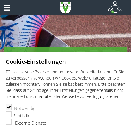
TSV Vaterstetten e.V. - Leichtathletik
Cookie-Einstellungen
Leichtathletik für Wettkämpfer, Leistungssportler und
Freitzeitathleten
Für statistische Zwecke und um unsere Webseite laufend für Sie
zu verbessern, verwenden wir Cookies. Welche Kategorien Sie
zulassen möchten, können Sie selbst bestimmen. Bitte beachten
Sie, dass auf Grundlage Ihrer Einstellungen gegebenenfalls nicht
mehr alle Funktionalitäten der Webseite zur Verfügung stehen.
TSV Vaterstetten e.V.
Leichtathletik
Wettkämpfe
Notwendig
Herbstsportfest beim TSV München-Ost
Statistik
Herbstsportfest beim TSV München-
Externe Dienste
Ost