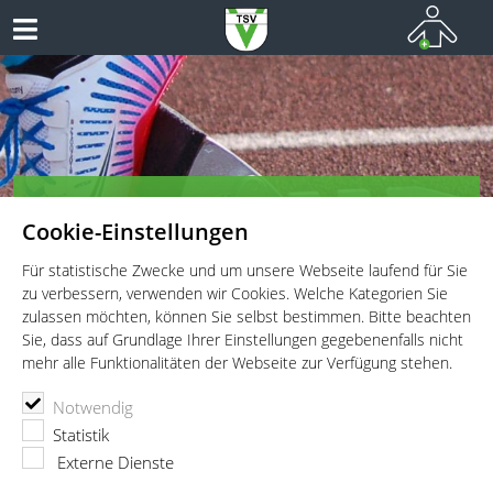
TSV Vaterstetten e.V. - Leichtathletik
Cookie-Einstellungen
Leichtathletik für Wettkämpfer, Leistungssportler und
Freitzeitathleten
Für statistische Zwecke und um unsere Webseite laufend für Sie
zu verbessern, verwenden wir Cookies. Welche Kategorien Sie
zulassen möchten, können Sie selbst bestimmen. Bitte beachten
Sie, dass auf Grundlage Ihrer Einstellungen gegebenenfalls nicht
mehr alle Funktionalitäten der Webseite zur Verfügung stehen.
TSV Vaterstetten e.V.
Leichtathletik
Wettkämpfe
Notwendig
48. Werner-von-Linde-Sportfest
Statistik
48. Werner-von-Linde-Sportfest
Externe Dienste