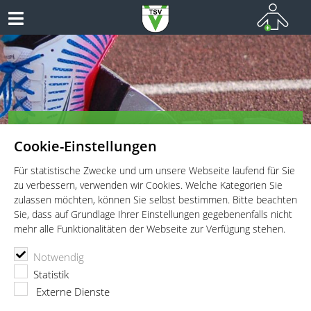
TSV Vaterstetten e.V. - Leichtathletik
Cookie-Einstellungen
Leichtathletik für Wettkämpfer, Leistungssportler und
Freitzeitathleten
Für statistische Zwecke und um unsere Webseite laufend für Sie
zu verbessern, verwenden wir Cookies. Welche Kategorien Sie
zulassen möchten, können Sie selbst bestimmen. Bitte beachten
Sie, dass auf Grundlage Ihrer Einstellungen gegebenenfalls nicht
mehr alle Funktionalitäten der Webseite zur Verfügung stehen.
TSV Vaterstetten e.V.
Leichtathletik
Wettkämpfe
Notwendig
U12 Wendelsteincup I
Statistik
U12 Wendelsteincup I
Externe Dienste