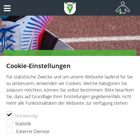
TSV Vaterstetten e.V. - Leichtathletik
Cookie-Einstellungen
Leichtathletik für Wettkämpfer, Leistungssportler und
Freitzeitathleten
Für statistische Zwecke und um unsere Webseite laufend für Sie
zu verbessern, verwenden wir Cookies. Welche Kategorien Sie
zulassen möchten, können Sie selbst bestimmen. Bitte beachten
Sie, dass auf Grundlage Ihrer Einstellungen gegebenenfalls nicht
mehr alle Funktionalitäten der Webseite zur Verfügung stehen.
TSV Vaterstetten e.V.
Leichtathletik
Wettkämpfe
Notwendig
4. Zucheringer Wurffünfkampf
Statistik
4. Zucheringer Wurffünfkampf
Externe Dienste