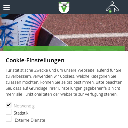
TSV Vaterstetten e.V. - Leichtathletik
Cookie-Einstellungen
Leichtathletik für Wettkämpfer, Leistungssportler und
Freitzeitathleten
Für statistische Zwecke und um unsere Webseite laufend für Sie
zu verbessern, verwenden wir Cookies. Welche Kategorien Sie
zulassen möchten, können Sie selbst bestimmen. Bitte beachten
Sie, dass auf Grundlage Ihrer Einstellungen gegebenenfalls nicht
mehr alle Funktionalitäten der Webseite zur Verfügung stehen.
TSV Vaterstetten e.V.
Leichtathletik
Wettkämpfe
Notwendig
Offenes Schülersportfest mit Kinder-LA
Statistik
Offenes Schülersportfest mit Kinder-
Externe Dienste
LA