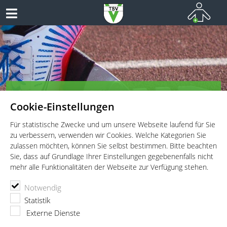
TSV Vaterstetten e.V. - Leichtathletik
Cookie-Einstellungen
Leichtathletik für Wettkämpfer, Leistungssportler und
Freitzeitathleten
Für statistische Zwecke und um unsere Webseite laufend für Sie
zu verbessern, verwenden wir Cookies. Welche Kategorien Sie
zulassen möchten, können Sie selbst bestimmen. Bitte beachten
Sie, dass auf Grundlage Ihrer Einstellungen gegebenenfalls nicht
mehr alle Funktionalitäten der Webseite zur Verfügung stehen.
TSV Vaterstetten e.V.
Leichtathletik
Wettkämpfe
Notwendig
Bayerische Hallen-Meisterschaft
Statistik
Bayerische Hallen-Meisterschaft
Externe Dienste