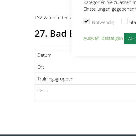
Kategorien Sie zulassen m
Einstellungen gegebenenfa
TSV Vaterstetten e.V.
Leichtathletik
Wettkämpf
Notwendig
Sta
27. Bad Endorfer Meh
Auswahl bestätigen
All
Datum
Ort
Trainingsgruppen
Links