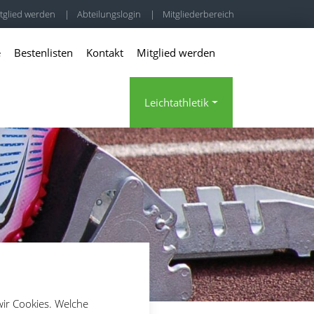
tglied werden
|
Abteilungslogin
|
Mitgliederbereich
e
Bestenlisten
Kontakt
Mitglied werden
Leichtathletik
wir Cookies. Welche