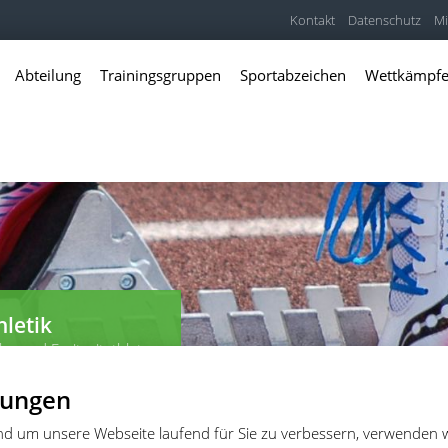
Kontakt
Datenschutz
Mi
Abteilung
Trainingsgruppen
Sportabzeichen
Wettkämpf
hletik
er und Freitzeitathleten
lungen
und um unsere Webseite laufend für Sie zu verbessern, verwenden 