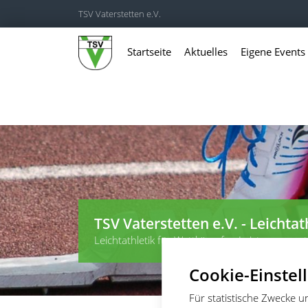
TSV Vaterstetten e.V.
Startseite
Aktuelles
Eigene Events
TSV Vaterstetten e.V. - Leichtat
Leichtathletik für Wettkämpfer, Leistungssportl
Cookie-Einstel
Für statistische Zwecke 