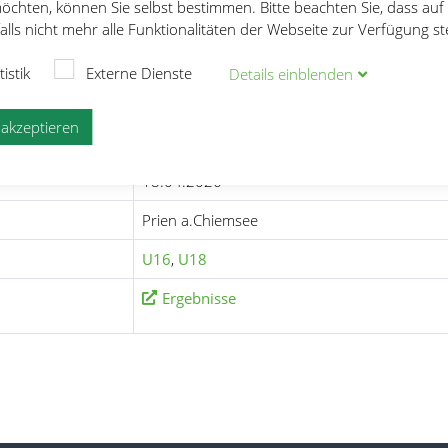
öchten, können Sie selbst bestimmen. Bitte beachten Sie, dass auf
lls nicht mehr alle Funktionalitäten der Webseite zur Verfügung s
e
27. Bad Endorfer Mehrkampf
tistik
Externe Dienste
Details
ein
blenden
rkampf
e akzeptieren
18.04.2026
Prien a.Chiemsee
U16
,
U18
Ergebnisse