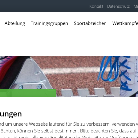
Kontakt
Datenschutz
Mi
Abteilung
Trainingsgruppen
Sportabzeichen
Wettkämpf
hletik
er und Freitzeitathleten
lungen
und um unsere Webseite laufend für Sie zu verbessern, verwenden 
öchten, können Sie selbst bestimmen. Bitte beachten Sie, dass auf
lls nicht mehr alle Funktionalitäten der Webseite zur Verfügung s