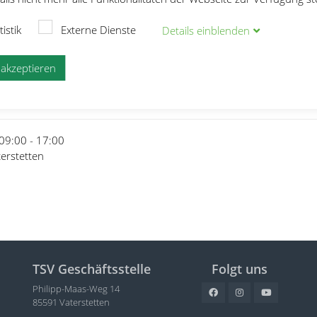
tistik
Externe Dienste
Details
ein
blenden
ndelstein-MS Sprung U8, U12 ag LA
e akzeptieren
ndelstein-MS Sprung U8, U12 a
09:00 - 17:00
erstetten
TSV Geschäftsstelle
Folgt uns
Philipp-Maas-Weg 14
85591 Vaterstetten