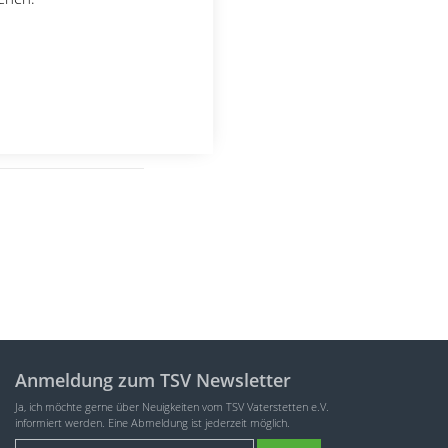
g LA
Anmeldung zum TSV Newsletter
Ja, ich möchte gerne über Neuigkeiten vom TSV Vaterstetten e.V.
informiert werden. Eine Abmeldung ist jederzeit möglich.