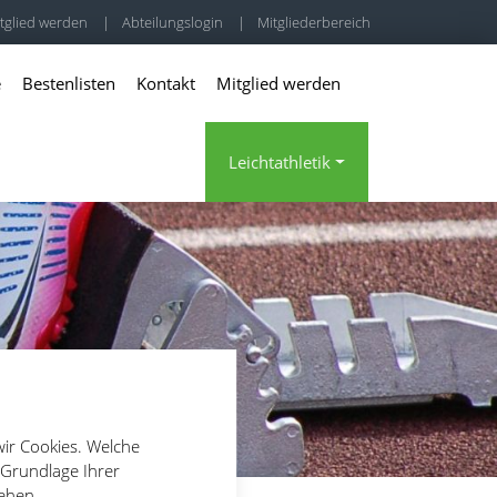
tglied werden
|
Abteilungslogin
|
Mitgliederbereich
e
Bestenlisten
Kontakt
Mitglied werden
Leichtathletik
wir Cookies. Welche
 Grundlage Ihrer
tehen.