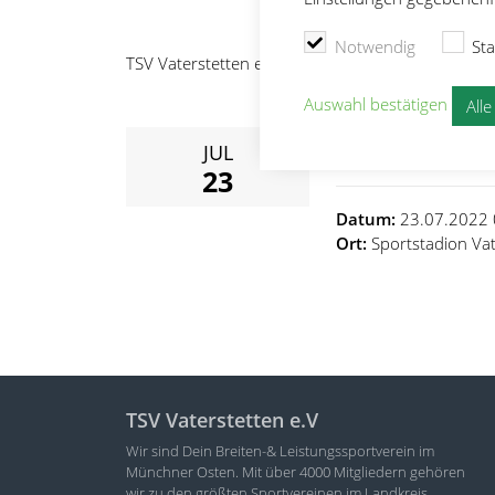
Notwendig
Sta
TSV Vaterstetten e.V.
Eigene Events
3. CUP We
Auswahl bestätigen
All
3. CUP We
JUL
23
Datum:
23.07.2022 
Ort:
Sportstadion Vat
TSV Vaterstetten e.V
Wir sind Dein Breiten-& Leistungssportverein im
Münchner Osten. Mit über 4000 Mitgliedern gehören
wir zu den größten Sportvereinen im Landkreis