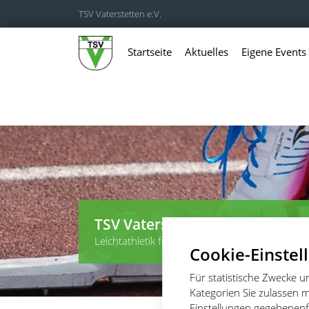
TSV Vaterstetten e.V.
Startseite
Aktuelles
Eigene Events
TSV Vaterstetten e.V. - Leichtat
Leichtathletik für Wettkämpfer, Leistungssportl
Cookie-Einstel
Für statistische Zwecke 
Kategorien Sie zulassen m
Einstellungen gegebenenfa