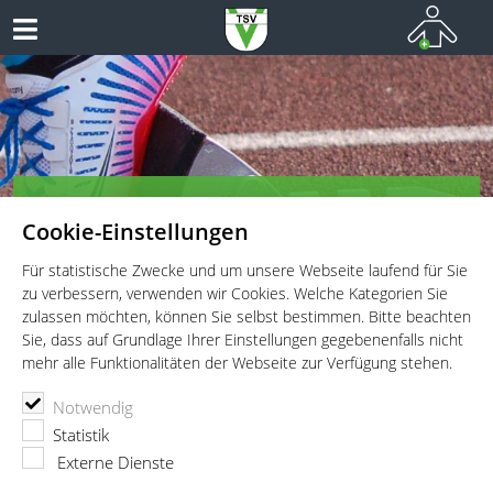
TSV Vaterstetten e.V. - Leichtathletik
Cookie-Einstellungen
Leichtathletik für Wettkämpfer, Leistungssportler und
Freitzeitathleten
Für statistische Zwecke und um unsere Webseite laufend für Sie
zu verbessern, verwenden wir Cookies. Welche Kategorien Sie
zulassen möchten, können Sie selbst bestimmen. Bitte beachten
Sie, dass auf Grundlage Ihrer Einstellungen gegebenenfalls nicht
mehr alle Funktionalitäten der Webseite zur Verfügung stehen.
TSV Vaterstetten e.V.
Eigene Events
Notwendig
Sportabzeichen-Prüfung Schwimmen
Statistik
Externe Dienste
Sportabzeichen-Prüfung