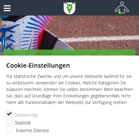
TSV Vaterstetten e.V. - Leichtathletik
Cookie-Einstellungen
Leichtathletik für Wettkämpfer, Leistungssportler und
Freitzeitathleten
Für statistische Zwecke und um unsere Webseite laufend für Sie
zu verbessern, verwenden wir Cookies. Welche Kategorien Sie
zulassen möchten, können Sie selbst bestimmen. Bitte beachten
Sie, dass auf Grundlage Ihrer Einstellungen gegebenenfalls nicht
mehr alle Funktionalitäten der Webseite zur Verfügung stehen.
TSV Vaterstetten e.V.
Leichtathletik
Abteilung
Notwendig
Cheng Wei Jerke
Statistik
Externe Dienste