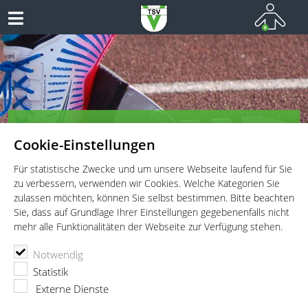
TSV Vaterstetten e.V. - Leichtathletik
Cookie-Einstellungen
Leichtathletik für Wettkämpfer, Leistungssportler und
Freitzeitathleten
Für statistische Zwecke und um unsere Webseite laufend für Sie
zu verbessern, verwenden wir Cookies. Welche Kategorien Sie
zulassen möchten, können Sie selbst bestimmen. Bitte beachten
Sie, dass auf Grundlage Ihrer Einstellungen gegebenenfalls nicht
mehr alle Funktionalitäten der Webseite zur Verfügung stehen.
TSV Vaterstetten e.V.
Leichtathletik
Abteilung
Notwendig
Frank Böhnke
Statistik
Externe Dienste