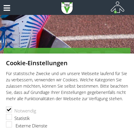
TSV Vaterstetten e.V. - Leichtathletik
Cookie-Einstellungen
Leichtathletik für Wettkämpfer, Leistungssportler und
Freitzeitathleten
Für statistische Zwecke und um unsere Webseite laufend für Sie
zu verbessern, verwenden wir Cookies. Welche Kategorien Sie
zulassen möchten, können Sie selbst bestimmen. Bitte beachten
Sie, dass auf Grundlage Ihrer Einstellungen gegebenenfalls nicht
mehr alle Funktionalitäten der Webseite zur Verfügung stehen.
TSV Vaterstetten e.V.
Leichtathletik
Trainingsgruppen
Notwendig
Minis
Statistik
Minis
Externe Dienste