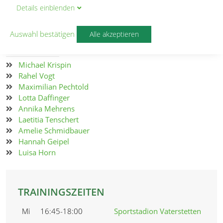
BESCHREIBUNG
Details
ein
blenden
Jahrgänge 2019 bis 2021
Auswahl bestätigen
Alle akzeptieren
ÜBUNGSLEITER
Michael Krispin
Rahel Vogt
Maximilian Pechtold
Lotta Daffinger
Annika Mehrens
Laetitia Tenschert
Amelie Schmidbauer
Hannah Geipel
Luisa Horn
TRAININGSZEITEN
Mi
16:45-18:00
Sportstadion Vaterstetten