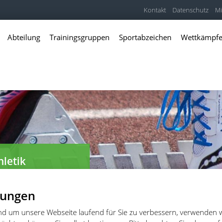
Kontakt
Datenschutz
Mi
Abteilung
Trainingsgruppen
Sportabzeichen
Wettkämpf
hletik
er und Freitzeitathleten
lungen
und um unsere Webseite laufend für Sie zu verbessern, verwenden 