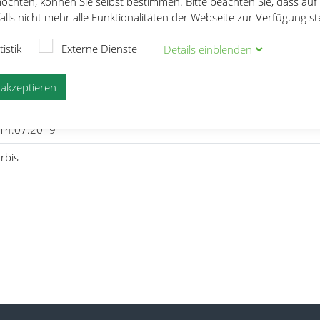
öchten, können Sie selbst bestimmen. Bitte beachten Sie, dass auf
lls nicht mehr alle Funktionalitäten der Webseite zur Verfügung s
e
Deutsche Senioren-Meisterschaft
tistik
Externe Dienste
Details
ein
blenden
sterschaft
e akzeptieren
 14.07.2019
rbis