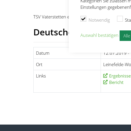
Kategorien Sie zulassen m
Einstellungen gegebenenfa
TSV Vaterstetten e.V.
Leichtathletik
Wettkämpf
Notwendig
Sta
Deutsche Senioren-Mei
Auswahl bestätigen
All
Datum
12.07.2019 -
Ort
Leinefelde-Wo
Links
Ergebnisse
Bericht