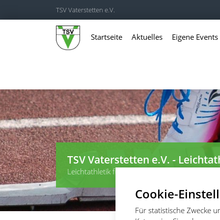
TSV Vaterstetten e.V.
Startseite
Aktuelles
Eigene Events
TSV Vaterstetten e.V. - Leichtat
Leichtathletik für Wettkämpfer, Leistungssportl
Cookie-Einstel
Für statistische Zwecke 