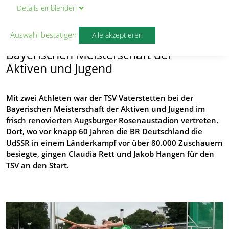
Details
ein
blenden
Kleines Team – großer Erfolg
Auswahl bestätigen
Alle akzeptieren
Der TSV Vaterstetten bei der
Bayerischen Meisterschaft der
Aktiven und Jugend
Mit zwei Athleten war der TSV Vaterstetten bei der
Bayerischen Meisterschaft der Aktiven und Jugend im
frisch renovierten Augsburger Rosenaustadion vertreten.
Dort, wo vor knapp 60 Jahren die BR Deutschland die
UdSSR in einem Länderkampf vor über 80.000 Zuschauern
besiegte, gingen Claudia Rett und Jakob Hangen für den
TSV an den Start.