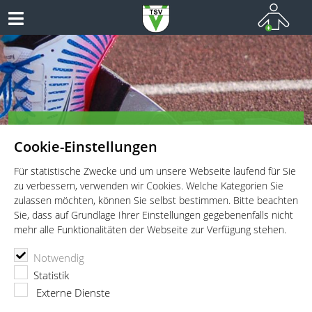
TSV Vaterstetten e.V. - Leichtathletik
Cookie-Einstellungen
Leichtathletik für Wettkämpfer, Leistungssportler und
Freitzeitathleten
Für statistische Zwecke und um unsere Webseite laufend für Sie
zu verbessern, verwenden wir Cookies. Welche Kategorien Sie
zulassen möchten, können Sie selbst bestimmen. Bitte beachten
Sie, dass auf Grundlage Ihrer Einstellungen gegebenenfalls nicht
mehr alle Funktionalitäten der Webseite zur Verfügung stehen.
TSV Vaterstetten e.V.
Leichtathletik
Aktuelles
Notwendig
Kleines Team – großer Erfolg
Statistik
Externe Dienste
30.07.2017