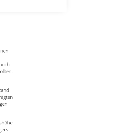
nnen
 auch
ollten.
stand
rägten
egen
gshöhe
gers