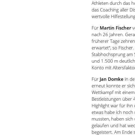
Athleten durch das h
das Coaching aller Di
wertvolle Hilfestellun
Für
Martin Fischer
v
nach 26 Jahren. Gera
früherer Tage zehren.
erwartet“, so Fischer
Stabhochsprung am Sp
und 1.500 m deutlic
Konto mit Altersfakto
Für
Jan Domke
in d
erneut konnte er sic
Wettkampf mit einem
Bestleistungen über 
Highlight war für ih
etwas habe ich noch ni
mussten, haben sich 
gelaufen und hat wed
begeistert. Am Ende 