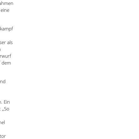
rnahmen
 eine
nkampf
ser als
m
erwurf
f dem
und
. Ein
: „So
nel
tor