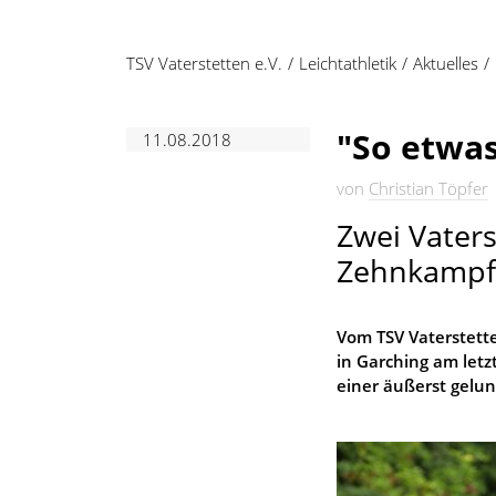
TSV Vaterstetten e.V.
Leichtathletik
Aktuelles
"So etwas
11.08.2018
von
Christian Töpfer
Zwei Vater
Zehnkampf 
Vom TSV Vaterstet
in Garching am letz
einer äußerst gelu