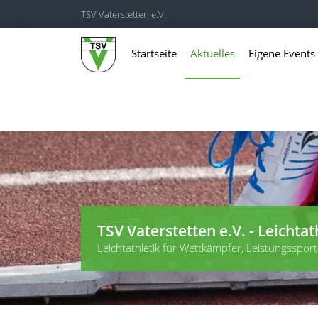
TSV Vaterstetten e.V.
Startseite
Aktuelles
Eigene Events
TSV Vaterstetten e.V. - Leichtat
Leichtathletik für Wettkämpfer, Leistungssportl