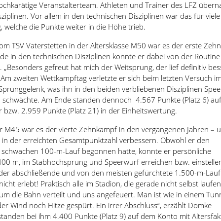
ochkarätige Veranstalterteam. Athleten und Trainer des LFZ übe
sziplinen. Vor allem in den technischen Disziplinen war das für viele
g, welche die Punkte weiter in die Höhe trieb.
om TSV Vaterstetten in der Altersklasse M50 war es der erste Zeh
de in den technischen Disziplinen konnte er dabei von der Routine
 „Besonders gefreut hat mich der Weitsprung, der lief definitiv bes
. Am zweiten Wettkampftag verletzte er sich beim letzten Versuch i
runggelenk, was ihn in den beiden verbliebenen Disziplinen Spe
h schwächte. Am Ende standen dennoch 4.567 Punkte (Platz 6) au
r bzw. 2.959 Punkte (Platz 21) in der Einheitswertung.
er M45 war es der vierte Zehnkampf in den vergangenen Jahren – 
h in der erreichten Gesamtpunktzahl verbessern. Obwohl er den
 schwachen 100-m-Lauf begonnen hatte, konnte er persönliche
400 m, im Stabhochsprung und Speerwurf erreichen bzw. einstellen
n der abschließende und von den meisten gefürchtete 1.500-m-Lauf
cht erlebt! Praktisch alle im Stadion, die gerade nicht selbst laufen
um die Bahn verteilt und uns angefeuert. Man ist wie in einem Tun
er Wind noch Hitze gespürt. Ein irrer Abschluss“, erzählt Domke
standen bei ihm 4.400 Punkte (Platz 9) auf dem Konto mit Altersfak