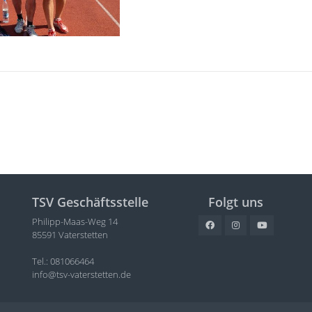
TSV Geschäftsstelle
Folgt uns
Philipp-Maas-Weg 14
85591 Vaterstetten
Tel.: 081066464
info@tsv-vaterstetten.de