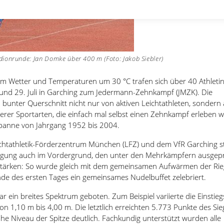
adionrunde: Jan Domke über 400 m (Foto: Jakob Siebler)
m Wetter und Temperaturen um 30 °C trafen sich über 40 Athleti
und 29. Juli in Garching zum Jedermann-Zehnkampf (JMZK). Die
 bunter Querschnitt nicht nur von aktiven Leichtathleten, sondern
erer Sportarten, die einfach mal selbst einen Zehnkampf erleben w
sspanne von Jahrgang 1952 bis 2004.
ichtathletik-Förderzentrum München (LFZ) und dem VfR Garching 
tragung auch im Vordergrund, den unter den Mehrkämpfern ausgep
 stärken: So wurde gleich mit dem gemeinsamen Aufwärmen der Ri
e des ersten Tages ein gemeinsames Nudelbuffet zelebriert.
r ein breites Spektrum geboten. Zum Beispiel variierte die Einstie
n 1,10 m bis 4,00 m. Die letztlich erreichten 5.773 Punkte des Sie
e Niveau der Spitze deutlich. Fachkundig unterstützt wurden alle