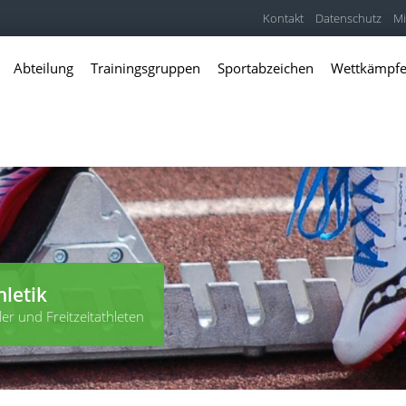
Kontakt
Datenschutz
Mi
Abteilung
Trainingsgruppen
Sportabzeichen
Wettkämpf
hletik
er und Freitzeitathleten