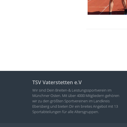
TSV Vaterstetten e.V
Wir sind Dein Breiten-& Leistungssportverein im
Münchner Osten. Mit über 4000 Mitgliedern gehören
wir zu den größten Sportvereinen im Landkreis
Ebersberg und bieten Dir ein breites Angebot mit 13
Sportabteilungen für alle Altersgruppen.