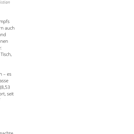
istian
ampfs
rn auch
und
nnen
:
Tisch,
ch
–
es
lasse
(8,53
t, seit
f
 machte