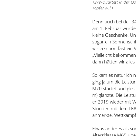
TSVV-Quartett in der Qu
Töpfer (v.l.)
Denn auch bei der 34
am 1. Februar wurde
kleine Geschenke. Un
sogar ein Sonnenschi
wir ja schon fast ein
„
Vielleicht bekommen
dann hätten wir alles
So kam es natürlich 
ging ja um die Leistu
M70 startet und glei
m) glänzte. Die Leist
er 2019 wieder mit 
Stunden mit dem LKW
anmerkte. Wettkampf
Etwas anderes als so
Altersklasse M65 übe