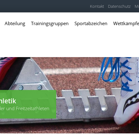
Kontakt
Datenschutz
Mi
Abteilung
Trainingsgruppen
Sportabzeichen
Wettkämpf
hletik
er und Freitzeitathleten