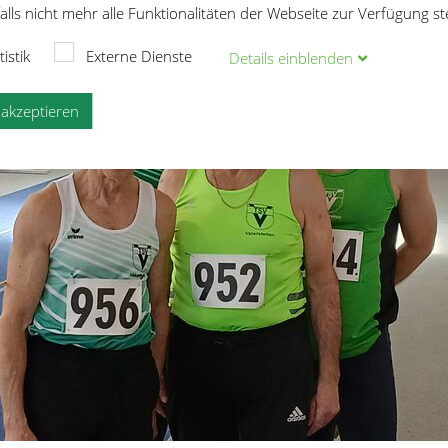
lls nicht mehr alle Funktionalitäten der Webseite zur Verfügung s
tistik
Externe Dienste
Details
ein
blenden
e akzeptieren