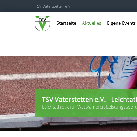
TSV Vaterstetten e.V.
Startseite
Aktuelles
Eigene Events
TSV Vaterstetten e.V. - Leichtat
Leichtathletik für Wettkämpfer, Leistungssportl