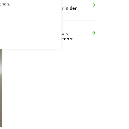
Zwei neue
tehen.
Bezirksmeister in der
TSV-Jugend
10.07.2026
Gerhard Zorn als
BayernSTAR geehrt