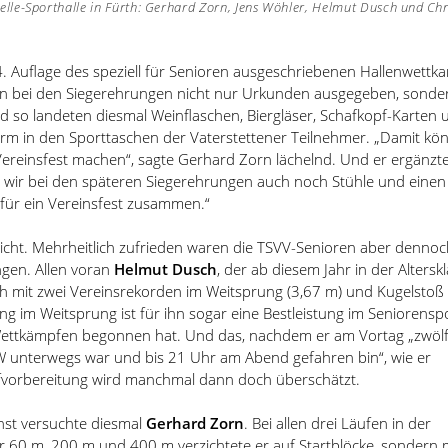
elle-Sporthalle in Fürth: Gerhard Zorn, Jens Wöhler, Helmut Dusch und Chr
. Auflage des speziell für Senioren ausgeschriebenen Hallenwettk
n bei den Siegerehrungen nicht nur Urkunden ausgegeben, sonde
d so landeten diesmal Weinflaschen, Biergläser, Schafkopf-Karten 
rm in den Sporttaschen der Vaterstettener Teilnehmer.
„
Damit kö
 Vereinsfest machen
“
, sagte Gerhard Zorn lächelnd. Und er ergänzte
 wir bei den späteren Siegerehrungen auch noch Stühle und einen 
 für ein Vereinsfest zusammen.
“
nicht. Mehrheitlich zufrieden waren die TSVV-Senioren aber denno
ngen. Allen voran
Helmut Dusch
, der ab diesem Jahr in der Altersk
ch mit zwei Vereinsrekorden im Weitsprung (3,67 m) und Kugelstoß 
ung im Weitsprung ist für ihn sogar eine Bestleistung im Seniorenspor
Wettkämpfen begonnen hat. Und das, nachdem er am Vortag
„
zwöl
 unterwegs war und bis 21 Uhr am Abend gefahren bin
“
, wie er
vorbereitung wird manchmal dann doch überschätzt.
nst versuchte diesmal
Gerhard Zorn
. Bei allen drei Läufen in der
r 60 m, 200 m und 400 m verzichtete er auf Startblöcke, sondern