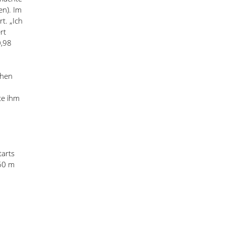
n). Im
rt.
„
Ich
rt
0,98
chen
te ihm
tarts
 60 m