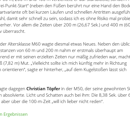
ei-Punkt-Start
“
(neben den Füßen berührt nur eine Hand den Bode
tartvariante oft bei kurzen Läufen und schnellen Antritten ausgefüh
ühl, damit sehr schnell zu sein, sodass ich es ohne Risiko mal probie
interher. Vor allem die Zeiten über 200 m (26,67 Sek.) und 400 m (6
iv überrascht.
 der Altersklasse M60 wagte diesmal etwas Neues. Neben den übli
fdistanzen von 60 m und 200 m nahm er erstmals überhaupt am
hrend er mit seinen erzielten Zeiten nur mäßig zufrieden war, mach
oß (7,82 m) Mut.
„
Vielleicht sollte ich mich künftig mehr in Richtung
n orientieren
“
, sagte er hinterher,
„
auf dem Kugelstoßen lässt sich
wagte dagegen
Christian Töpfer
in der M50, der seine gewohnten S
absolvierte. Licht und Schatten auch bei ihm: Die 8,38 Sek. über
, aber über die 100-m-Zeit
„
will ich lieber nicht reden
“
.
n Ergebnissen