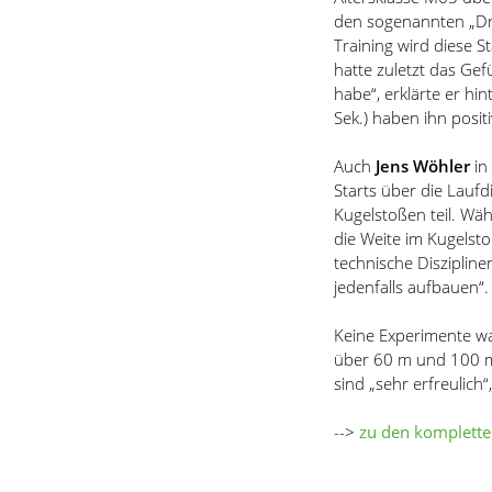
den sogenannten
„
Dr
Training wird diese S
hatte zuletzt das Gef
habe
“
, erklärte er h
Sek.) haben ihn posit
Auch
Jens Wöhler
in
Starts über die Lau
Kugelstoßen teil. Wä
die Weite im Kugelst
technische Diszipline
jedenfalls aufbauen
“
.
Keine Experimente 
über 60 m und 100 m 
sind
„
sehr erfreulich
“
-->
zu den komplette