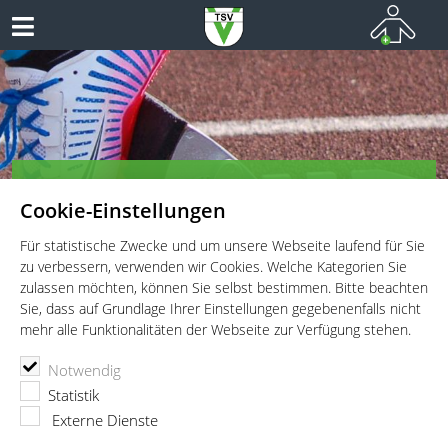
TSV Vaterstetten e.V. - Leichtathletik
Cookie-Einstellungen
Leichtathletik für Wettkämpfer, Leistungssportler und
Freitzeitathleten
Für statistische Zwecke und um unsere Webseite laufend für Sie
zu verbessern, verwenden wir Cookies. Welche Kategorien Sie
zulassen möchten, können Sie selbst bestimmen. Bitte beachten
Sie, dass auf Grundlage Ihrer Einstellungen gegebenenfalls nicht
mehr alle Funktionalitäten der Webseite zur Verfügung stehen.
TSV Vaterstetten e.V.
Leichtathletik
Aktuelles
Notwendig
Dominanz in Bayern
Statistik
Externe Dienste
06.07.2026