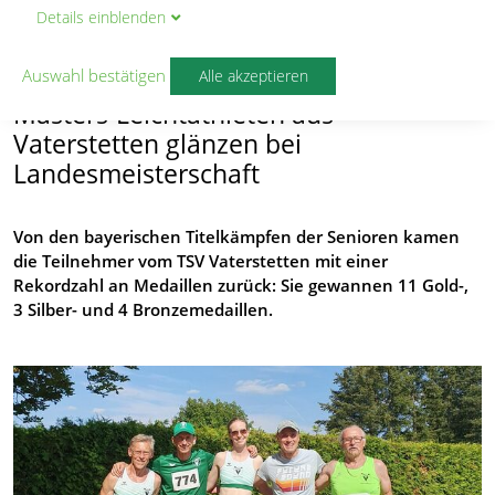
Details
ein
blenden
Dominanz in Bayern
von
Christian Töpfer
Auswahl bestätigen
Alle akzeptieren
Masters-Leichtathleten aus
Vaterstetten glänzen bei
Landesmeisterschaft
Von den bayerischen Titelkämpfen der Senioren kamen
die Teilnehmer vom TSV Vaterstetten mit einer
Rekordzahl an Medaillen zurück: Sie gewannen 11 Gold-,
3 Silber- und 4 Bronzemedaillen.