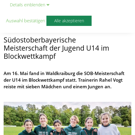
Details
ein
blenden
Erfolgreicher Auftritt in
Waldkraiburg
Auswahl bestätigen
Alle akzeptieren
von
Christian Töpfer
Südostoberbayerische
Meisterschaft der Jugend U14 im
Blockwettkampf
Am 16. Mai fand in Waldkraiburg die SOB-Meisterschaft
der U14 im Blockwettkampf statt. Trainerin Rahel Vogt
reiste mit sieben Mädchen und einem Jungen an.