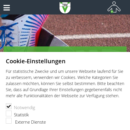
TSV Vaterstetten e.V. - Leichtathletik
Cookie-Einstellungen
Leichtathletik für Wettkämpfer, Leistungssportler und
Freitzeitathleten
Für statistische Zwecke und um unsere Webseite laufend für Sie
zu verbessern, verwenden wir Cookies. Welche Kategorien Sie
zulassen möchten, können Sie selbst bestimmen. Bitte beachten
Sie, dass auf Grundlage Ihrer Einstellungen gegebenenfalls nicht
mehr alle Funktionalitäten der Webseite zur Verfügung stehen.
TSV Vaterstetten e.V.
Leichtathletik
Aktuelles
Notwendig
Erfolgreicher Auftritt in Waldkraiburg
Statistik
Externe Dienste
21.05.2026