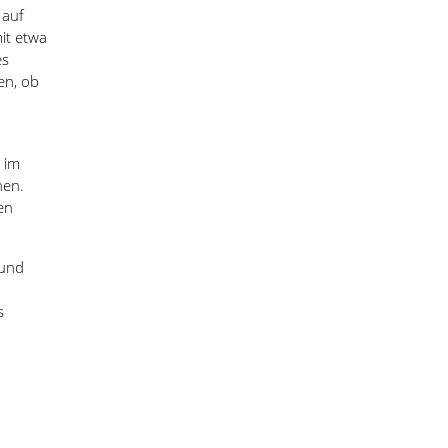
 auf
it etwa
es
en, ob
 im
nen.
den
.
 und
s