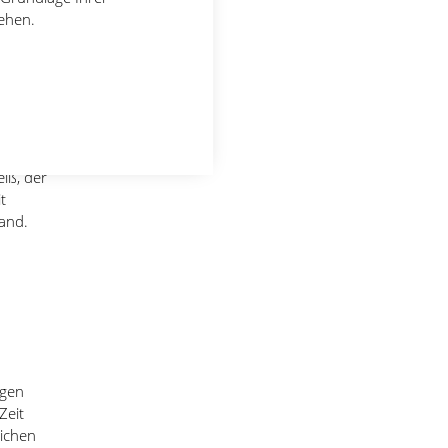
linen
tehen.
zu
en
d
iß, der
t
and.
ngen
Zeit
eichen