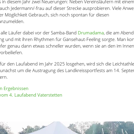
 es in diesem Jahr zwei Neuerungen: Neben Vereinsläufern mit eine
h auch Jedermann/-frau auf dieser Strecke ausprobieren. Viele An
r Möglichkeit Gebrauch, sich noch spontan für diesen
 anzumelden.
 alle Läufer dabei vor der Samba-Band
Drumadama
, die am Abend
ung und mit ihren Rhythmen für Gänsehaut-Feeling sorgte. Man ko
ufer genau dann etwas schneller wurden, wenn sie an den im Inn
orbeiliefen.
ür den Laufabend im Jahr 2025 losgehen, wird sich die Leichtathle
zunächst um die Austragung des Landkreissportfests am 14. Septe
ern.
en Ergebnissen
e vom 4. Laufabend Vaterstetten