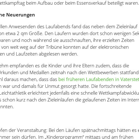
Wettkampftag beim Aufbau oder beim Essensverkauf beteiligt waren
che Neuerungen
allen Anwesenden des Laufabends fand das neben dem Zieleinlauf
von etwa 2 qm Größe. Den Läufern wurden dort schon wenigen Se
waren und noch während sie ausschnauften, ihre erzielten Zeiten
t von weit weg auf der Tribüne konnten auf der elektronischen
men und Laufzeiten abgelesen werden.
hm empfanden es die Kinder und ihre Eltern zudem, dass die
Urkunden und Medaillen zeitnah nach den Wettbewerben stattfand
l daraus machen, dass das
bei früheren Laufabenden in Vaterste
en war und damals für Unmut gesorgt hatte. Die fortschreitende
 Leichtathletik erleichtert jedenfalls eine schnelle Wettkampfabwickl
 schon kurz nach den Zieleinläufen die gelaufenen Zeiten im Inter
nnten.
fen der Veranstaltung: Bei den Läufen spätnachmittags hätten es 
ehmer sein dürfen. Im „Kinderprogramm“ mittags und am frühen