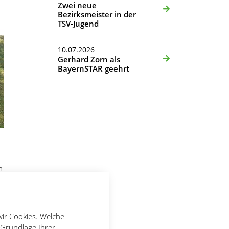
Zwei neue
Bezirksmeister in der
TSV-Jugend
10.07.2026
Gerhard Zorn als
BayernSTAR geehrt
n
chul-
eil
pannter
wir Cookies. Welche
 Grundlage Ihrer