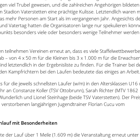
en viel Trubel gewesen, und die zahlreichen Angehörigen bildeten
 Stadion Vaterstetten eine prächtige Kulisse. Letztendlich waren m
s mehr Personen am Start als im vergangenen Jahr. Angesichts d
und Vatertag hatten die Organisatoren lange nur spekulieren könn
punkts besonders viele oder besonders wenige Teilnehmer werden
en teilnehmen Vereinen erneut an, dass es viele Staffelwettbewerbe
– von 4 x 50 m für die Kleinen bis 3 x 1.000 m für die Erwachse
ind letztendlich in der Ergebnisliste zu finden. Für die Trainer bei 
en Kampfrichtern bei den Läufen bedeutete das einiges an Arbeit
s für die jeweils schnellsten Läufer (w/m) in den Altersklassen U16
ahr an Constanze Koller (TSV Ottobrunn), Sarah Richter (MTV 1862
underlich und Lionel Steinhage (beide TSV Vaterstetten). Der Prei
 verstorbenen langjährigen Jugendtrainer Florian Cucu vom
enlauf mit Besonderheiten
e der Lauf über 1 Meile (1.609 m) die Veranstaltung erneut unter