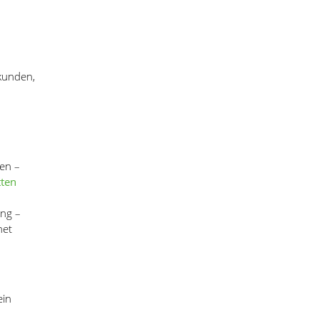
.
kunden,
en –
tten
ung –
net
ein