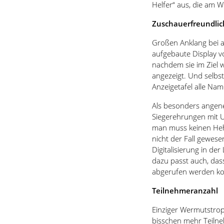
Helfer“ aus, die am 
Zuschauerfreundli
Großen Anklang bei 
aufgebaute Display 
nachdem sie im Ziel 
angezeigt. Und selbs
Anzeigetafel alle Na
Als besonders angene
Siegerehrungen mit 
man muss keinen Heh
nicht der Fall gewes
Digitalisierung in der
dazu passt auch, dass
abgerufen werden ko
Teilnehmeranzahl
Einziger Wermutstrop
bisschen mehr Teiln