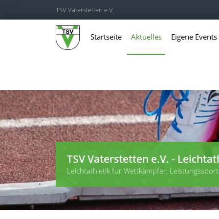
TSV Vaterstetten e.V.
Startseite
Aktuelles
Eigene Events
TSV Vaterstetten e.V. - Leichtat
Leichtathletik für Wettkämpfer, Leistungssportl