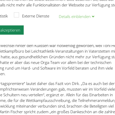
nd Jugendlichen bis Jahrgang 2011 um 15:30 Uhr mit ihren Diszip
lls nicht mehr alle Funktionalitäten der Webseite zur Verfügung s
ach den Heimweg antraten, bereiteten sich die älteren Teilnehmer 
 auf ihre Läufe vor. Der Zeitplan konnte nahezu perfekt eingehalt
tistik
Externe Dienste
Details
ein
blenden
 Kampfrichter beim Blick auf die Uhr untereinander augenzwinkern
 vielleicht doch irgendwelche Läufe vergessen habe.
e akzeptieren
das neue Organisationsteam unter Leitung von Sportwart Dirk
nden werden, das in zahlreichen Besprechungen den Laufabend
n Wechsel hinter den Kulissen war notwendig geworden, weil Toni He
Wettkampfbüro bei Leichtathletik-Veranstaltungen in Vaterstetten mi
hatte, aus gesundheitlichen Gründen nicht mehr zur Verfügung st
atte er aber das neue Orga-Team vor allem bei der technischen
ng rund um Hard- und Software im Vorfeld beraten und ihm viele
ben.
tagspremiere“ lautet daher das Fazit von Dirk. „Da es auch bei der
mpfrichterwesen Veränderungen gab, mussten wir im Vorfeld viele
Schultern neu verteilen“, ergänzt er. Allein für das Einarbeiten in
eme, die für die Wettkampfausschreibung, die Teilnehmeranmeldu
cklung miteinander verbunden sind, brachten die Beteiligten viel 
 Martin Fischer spricht zudem „ein großes Dankeschön an die zahlr