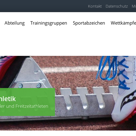
Kontakt
Datenschutz
Mi
Abteilung
Trainingsgruppen
Sportabzeichen
Wettkämpf
hletik
er und Freitzeitathleten