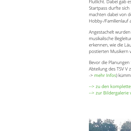
Flutlicht. Dabei gab
Startpass durfte sic
machten dabei von de
Hobby-/Familienlauf
Angestachelt wurden
musikalische Begleit
erkennen, wie die Lä
postierten Musikern v
Bevor die Planungen f
Abteilung des TSV V 
->
mehr Infos
) kümm
--> zu den komplett
--> zur Bildergaleri