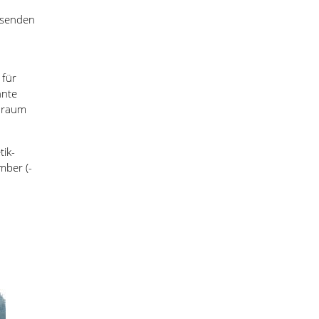
m
wesenden
 für
nnte
enraum
tik-
mber (-