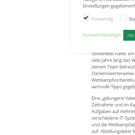
Während die Kinder u
Einstellungen gegebenenfa
fertig waren und dan
diesem Zeitpunkt erst
Notwendig
Sta
werden, so dass sich
fragten, ob man nicht
Auswahl bestätigen
All
Das kann als Lob an 
Schönmetzler versta
vorbereitet hatte. Ei
viele Jahre lang das 
seinem Team betreut 
Dankenswerterweise h
Wettkampfvorbereitu
wertvolle Tipps gege
Eine „gelungene Vater
Zeitnahme und im Ka
Aufgaben auf mehrere 
verschiedene IT-Syst
und die Wettkampfabwi
auf. Abteilungsleiter