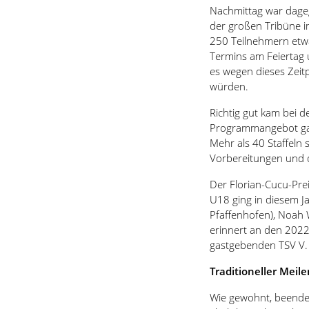
Nachmittag war dageg
der großen Tribüne im
250 Teilnehmern etwa
Termins am Feiertag 
es wegen dieses Zeit
würden.
Richtig gut kam bei d
Programmangebot gab 
Mehr als 40 Staffeln s
Vorbereitungen und d
Der Florian-Cucu-Prei
U18 ging in diesem J
Pfaffenhofen), Noah W
erinnert an den 2022
gastgebenden TSV V.
Traditioneller Meil
Wie gewohnt, beendet