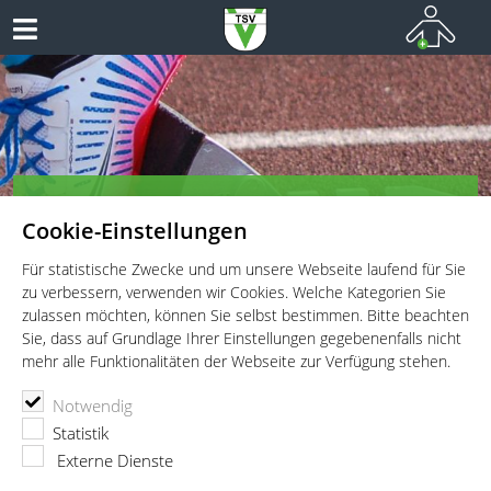
TSV Vaterstetten e.V. - Leichtathletik
Cookie-Einstellungen
Leichtathletik für Wettkämpfer, Leistungssportler und
Freitzeitathleten
Für statistische Zwecke und um unsere Webseite laufend für Sie
zu verbessern, verwenden wir Cookies. Welche Kategorien Sie
zulassen möchten, können Sie selbst bestimmen. Bitte beachten
Sie, dass auf Grundlage Ihrer Einstellungen gegebenenfalls nicht
mehr alle Funktionalitäten der Webseite zur Verfügung stehen.
TSV Vaterstetten e.V.
Leichtathletik
Aktuelles
Notwendig
Trainer-Talk: Powerfrauen der Leichtathletik
Statistik
Externe Dienste
20.03.2025