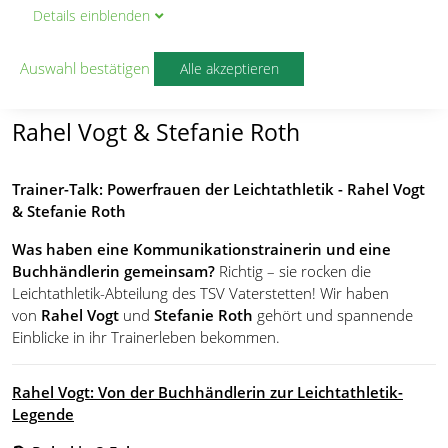
Details
ein
blenden
Trainer-Talk: Powerfrauen der
Leichtathletik
Auswahl bestätigen
Alle akzeptieren
von
Lena Stelzenmüller
Rahel Vogt & Stefanie Roth
Trainer-Talk: Powerfrauen der Leichtathletik - Rahel Vogt
& Stefanie Roth
Was haben eine Kommunikationstrainerin und eine
Buchhändlerin gemeinsam?
Richtig – sie rocken die
Leichtathletik-Abteilung des TSV Vaterstetten! Wir haben
von
Rahel Vogt
und
Stefanie Roth
gehört und spannende
Einblicke in ihr Trainerleben bekommen.
Rahel Vogt: Von der Buchhändlerin zur Leichtathletik-
Legende