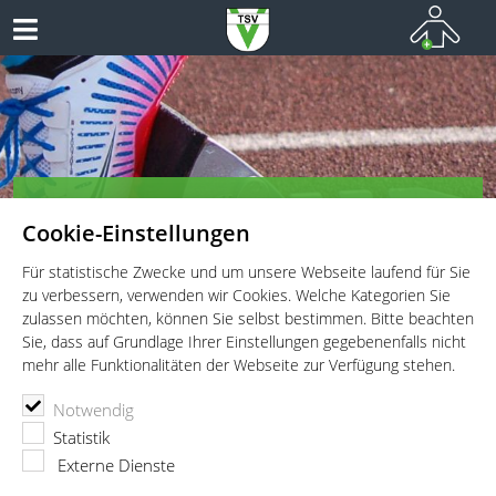
TSV Vaterstetten e.V. - Leichtathletik
Cookie-Einstellungen
Leichtathletik für Wettkämpfer, Leistungssportler und
Freitzeitathleten
Für statistische Zwecke und um unsere Webseite laufend für Sie
zu verbessern, verwenden wir Cookies. Welche Kategorien Sie
zulassen möchten, können Sie selbst bestimmen. Bitte beachten
Sie, dass auf Grundlage Ihrer Einstellungen gegebenenfalls nicht
mehr alle Funktionalitäten der Webseite zur Verfügung stehen.
TSV Vaterstetten e.V.
Leichtathletik
Abteilung
Irene Alcala
Notwendig
Statistik
Externe Dienste